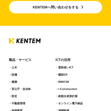
KENTEMへ問い合わせをする
製品・サービス
ICTの活用
土木
普段使いICT
設備
建設DX
建築
BIM/CIM
官公庁・自治体
i-Construction
防災
鉄筋出来形計測​
不動産管理
オンライン電子納品
学校教育
遠隔臨場