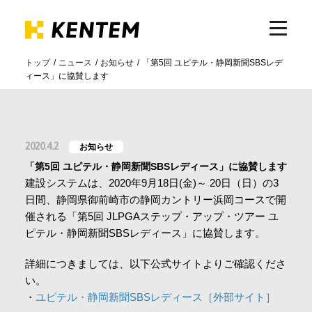
トップ
ニュース
お知らせ
「第5回 ユピテル・静岡新聞SBSレデ
ィース」に協賛します
製品・サービス
ICTの活用
2020.4.2
お知らせ
「第5回 ユピテル・静岡新聞SBSレディース」に協賛します
導入事例
建設システムは、2020年9月18日(金)～ 20日（日）の3
日間、静岡県御前崎市の静岡カントリー浜岡コースで開
催される「第5回 JLPGAステップ・アップ・ツアー ユ
サポート
ピテル・静岡新聞SBSレディース」に協賛します。
詳細につきましては、以下公式サイトよりご確認くださ
イベント・セミナー
い。
・
ユピテル・静岡新聞SBSレディース［外部サイト］