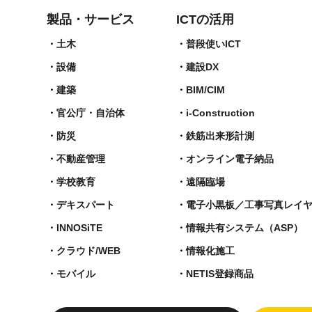
製品・サービス
ICTの活用
土木
普段使いICT
設備
建設DX
建築
BIM/CIM
官公庁・自治体
i-Construction
防災
鉄筋出来形計測​
不動産管理
オンライン電子納品
学校教育
遠隔臨場
デキスパート
電子小黒板／工事写真レイ
INNOSiTE
情報共有システム（ASP）
クラウド/WEB
情報化施工
モバイル
NETIS登録商品