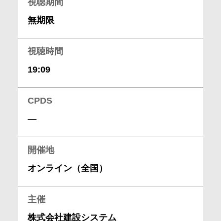
視聴期間
会社情報
無期限
採用情報
視聴時間
19:09
お問合せ・申込
CPDS
資料請求
―
サイト内検索
開催地
オンライン（全国）
マイページ
主催
株式会社建設システム