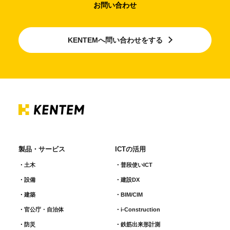
お問い合わせ
KENTEMへ問い合わせをする
製品・サービス
ICTの活用
土木
普段使いICT
設備
建設DX
建築
BIM/CIM
官公庁・自治体
i-Construction
防災
鉄筋出来形計測​