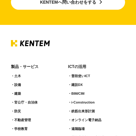
KENTEMへ問い合わせをする
製品・サービス
ICTの活用
土木
普段使いICT
設備
建設DX
建築
BIM/CIM
官公庁・自治体
i-Construction
防災
鉄筋出来形計測​
不動産管理
オンライン電子納品
学校教育
遠隔臨場