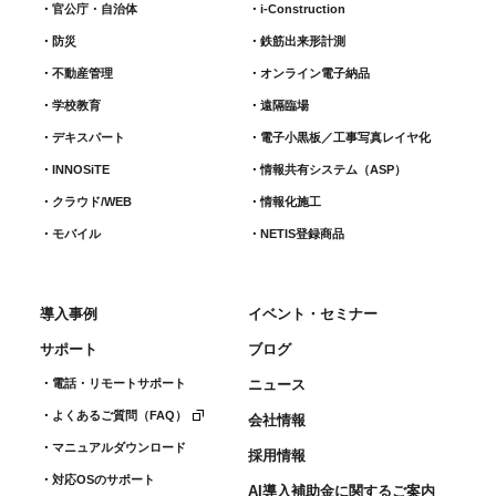
官公庁・自治体
i-Construction
防災
鉄筋出来形計測​
不動産管理
オンライン電子納品
学校教育
遠隔臨場
デキスパート
電子小黒板／工事写真レイヤ化
INNOSiTE
情報共有システム（ASP）
クラウド/WEB
情報化施工
モバイル
NETIS登録商品
導入事例
イベント・セミナー
サポート
ブログ
電話・リモートサポート
ニュース
よくあるご質問（FAQ）
会社情報
マニュアルダウンロード
採用情報
対応OSのサポート
AI導入補助金に関するご案内