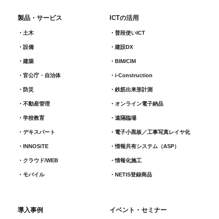
製品・サービス
ICTの活用
土木
普段使いICT
設備
建設DX
建築
BIM/CIM
官公庁・自治体
i-Construction
防災
鉄筋出来形計測​
不動産管理
オンライン電子納品
学校教育
遠隔臨場
デキスパート
電子小黒板／工事写真レイヤ化
INNOSiTE
情報共有システム（ASP）
クラウド/WEB
情報化施工
モバイル
NETIS登録商品
導入事例
イベント・セミナー