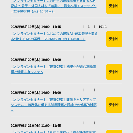
【オンラインセミナー】これからの建設現場を支える人材
会社情報
受付中
育成 〜若手・外国人材を「着実に」戦力へ導くステップ〜
（2026/08/18（火）10:30～）
採用情報
2026年08月19日(水)
14:00 - 14:45
1
101-1
【オンラインセミナー】はじめての建設AI -施工管理を変え
受付中
る“使えるAI”の基礎-（2026/08/19（水）14:00～）
お問合せ・申込
2026年08月20日(木)
10:00 - 12:00
【オンラインセミナー】［建築CPD］標準化が進む遠隔臨
資料請求
受付中
場と情報共有システム
サイト内検索
2026年08月20日(木)
14:00 - 16:00
【オンラインセミナー】［建築CPD］建設キャリアアップ
受付中
システム ～義務化に備える制度理解と現場での効率的対応
～
マイページ
2026年08月21日(金)
11:00 - 11:45
【オンラインセミナー】入札担当者様へ！総合評価落札方