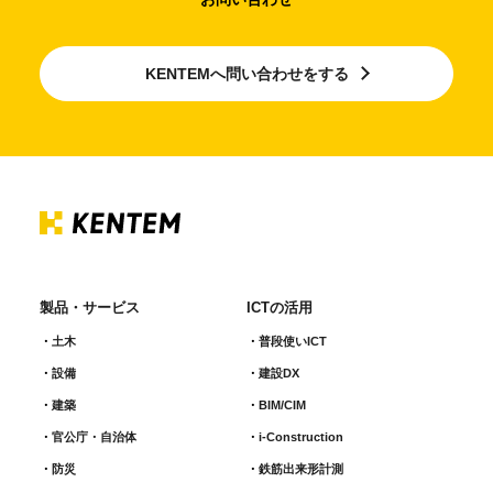
KENTEMへ問い合わせをする
製品・サービス
ICTの活用
土木
普段使いICT
設備
建設DX
建築
BIM/CIM
官公庁・自治体
i-Construction
防災
鉄筋出来形計測​