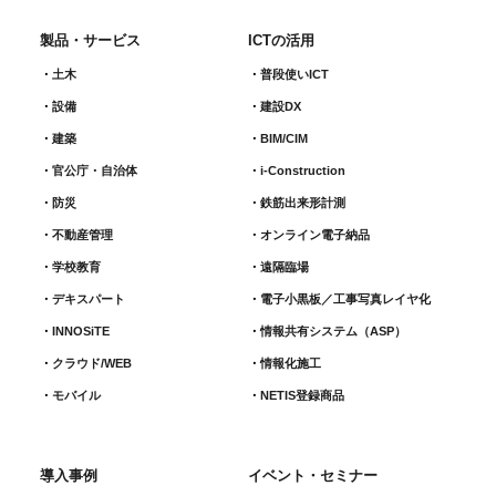
製品・サービス
ICTの活用
土木
普段使いICT
設備
建設DX
建築
BIM/CIM
官公庁・自治体
i-Construction
防災
鉄筋出来形計測​
不動産管理
オンライン電子納品
学校教育
遠隔臨場
デキスパート
電子小黒板／工事写真レイヤ化
INNOSiTE
情報共有システム（ASP）
クラウド/WEB
情報化施工
モバイル
NETIS登録商品
導入事例
イベント・セミナー