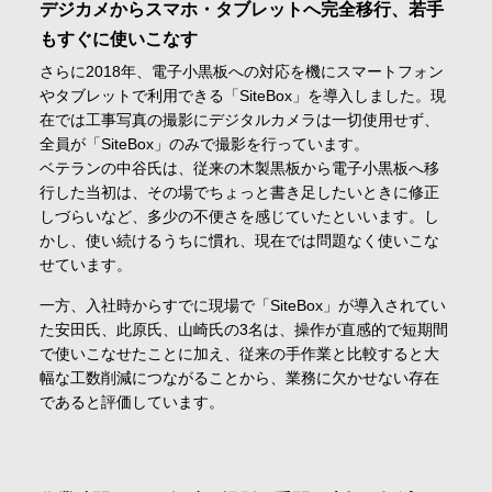
デジカメからスマホ・タブレットへ完全移行、若手
もすぐに使いこなす
さらに2018年、電子小黒板への対応を機にスマートフォン
やタブレットで利用できる「SiteBox」を導入しました。現
在では工事写真の撮影にデジタルカメラは一切使用せず、
全員が「SiteBox」のみで撮影を行っています。
ベテランの中谷氏は、従来の木製黒板から電子小黒板へ移
行した当初は、その場でちょっと書き足したいときに修正
しづらいなど、多少の不便さを感じていたといいます。し
かし、使い続けるうちに慣れ、現在では問題なく使いこな
せています。
一方、入社時からすでに現場で「SiteBox」が導入されてい
た安田氏、此原氏、山崎氏の3名は、操作が直感的で短期間
で使いこなせたことに加え、従来の手作業と比較すると大
幅な工数削減につながることから、業務に欠かせない存在
であると評価しています。