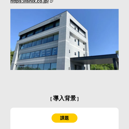
https://ishix.co.jp/
会社情報
採用情報
お問合せ・申込
資料請求
サイト内検索
導入背景
マイページ
課題