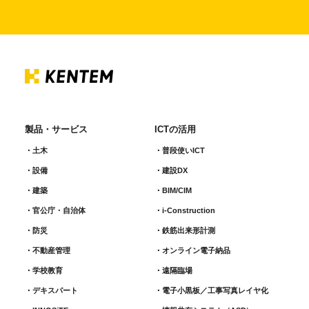
製品・サービス
ICTの活用
土木
普段使いICT
設備
建設DX
建築
BIM/CIM
官公庁・自治体
i-Construction
防災
鉄筋出来形計測​
不動産管理
オンライン電子納品
学校教育
遠隔臨場
デキスパート
電子小黒板／工事写真レイヤ化