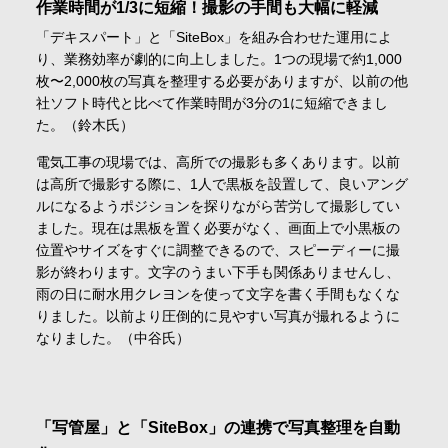
作業時間が1/3に短縮！撮影の手間も大幅に軽減
「デキスパート」と「SiteBox」を組み合わせた運用によ
り、業務効率が劇的に向上しました。1つの現場で約1,000
枚〜2,000枚の写真を整理する必要がありますが、以前の他
社ソフト時代と比べて作業時間が3分の1に短縮できまし
た。（鈴木氏）
電気工事の現場では、高所での撮影も多くあります。以前
は高所で撮影する際に、1人で黒板を設置して、良いアング
ルになるようポジションを探りながら苦労して撮影してい
ました。現在は黒板を置く必要がなく、画面上で小黒板の
位置やサイズをすぐに調整できるので、スピーディーに撮
影が終わります。文字のうまい下手も関係ありませんし、
雨の日に耐水用クレヨンを使って文字を書く手間もなくな
りました。以前より圧倒的に見やすい写真が撮れるように
なりました。（中谷氏）
「写管屋」と「SiteBox」の連携で写真整理を自動