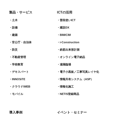
製品・サービス
ICTの活用
土木
普段使いICT
設備
建設DX
建築
BIM/CIM
官公庁・自治体
i-Construction
防災
鉄筋出来形計測​
不動産管理
オンライン電子納品
学校教育
遠隔臨場
デキスパート
電子小黒板／工事写真レイヤ化
INNOSiTE
情報共有システム（ASP）
クラウド/WEB
情報化施工
モバイル
NETIS登録商品
導入事例
イベント・セミナー