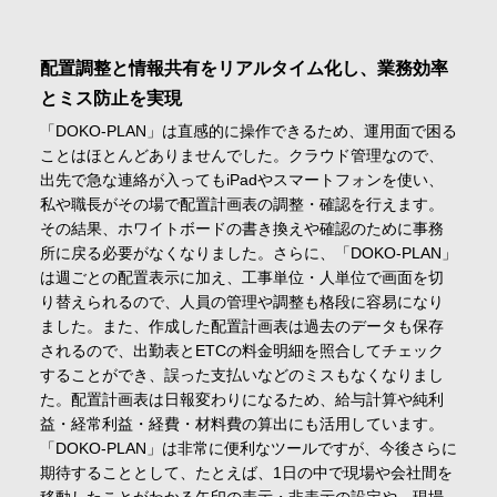
配置調整と情報共有をリアルタイム化し、業務効率
とミス防止を実現
「DOKO-PLAN」は直感的に操作できるため、運用面で困る
ことはほとんどありませんでした。クラウド管理なので、
出先で急な連絡が入ってもiPadやスマートフォンを使い、
私や職長がその場で配置計画表の調整・確認を行えます。
その結果、ホワイトボードの書き換えや確認のために事務
所に戻る必要がなくなりました。さらに、「DOKO-PLAN」
は週ごとの配置表示に加え、工事単位・人単位で画面を切
り替えられるので、人員の管理や調整も格段に容易になり
ました。また、作成した配置計画表は過去のデータも保存
されるので、出勤表とETCの料金明細を照合してチェック
することができ、誤った支払いなどのミスもなくなりまし
た。配置計画表は日報変わりになるため、給与計算や純利
益・経常利益・経費・材料費の算出にも活用しています。
「DOKO-PLAN」は非常に便利なツールですが、今後さらに
期待することとして、たとえば、1日の中で現場や会社間を
移動したことがわかる矢印の表示・非表示の設定や、現場