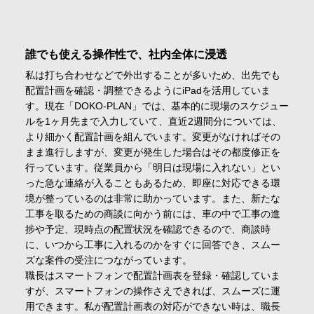
誰でも使える操作性で、社内全体に浸透
私は打ち合わせなどで外出することが多いため、出先でも
配置計画を確認・調整できるようにiPadを活用していま
す。現在「DOKO-PLAN」では、基本的に現場のスケジュー
ルを1ヶ月先まで入力していて、直近2週間分については、
より細かく配置計画を組んでいます。変更がなければその
まま進行しますが、変更が発生した場合はその都度修正を
行っています。従業員から「明日は現場に入れない」とい
った急な連絡が入ることもあるため、即座に対応できる環
境が整っているのは非常に助かっています。また、新たな
工事を取るための商談に向かう前には、車の中で工事の進
捗や予定、現時点の配置状況を確認できるので、商談時
に、いつから工事に入れるのかをすぐに回答でき、スムー
ズな案件の受注につながっています。
職長はスマートフォンで配置計画表を登録・確認していま
すが、スマートフォンの操作さえできれば、スムーズに運
用できます。私が配置計画表の対応ができない時は、職長