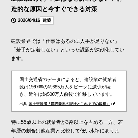
会社情報
造的な原因と今すぐできる対策
2026/04/16
建築
採用情報
建設業界では「仕事はあるのに人手が足りない」
「若手が定着しない」といった課題が深刻化してい
お問合せ・申込
ます。
資料請求
国土交通省のデータによると、建設業の就業者
数は1997年の約685万人をピークに減少が続
サイト内検索
き、近年は約500万人前後で推移しています。
出典:
国土交通省「建設業界の現状とこれまでの取組」
特に55歳以上の就業者が3割以上を占める一方、若
マイページ
年層の割合は他産業と比較して低い水準にありま