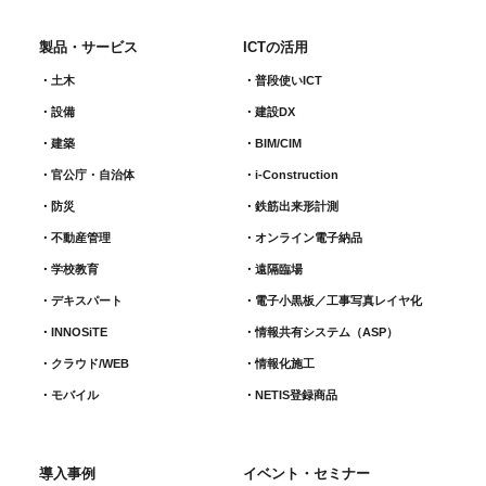
製品・サービス
ICTの活用
土木
普段使いICT
設備
建設DX
建築
BIM/CIM
官公庁・自治体
i-Construction
防災
鉄筋出来形計測​
不動産管理
オンライン電子納品
学校教育
遠隔臨場
デキスパート
電子小黒板／工事写真レイヤ化
INNOSiTE
情報共有システム（ASP）
クラウド/WEB
情報化施工
モバイル
NETIS登録商品
導入事例
イベント・セミナー