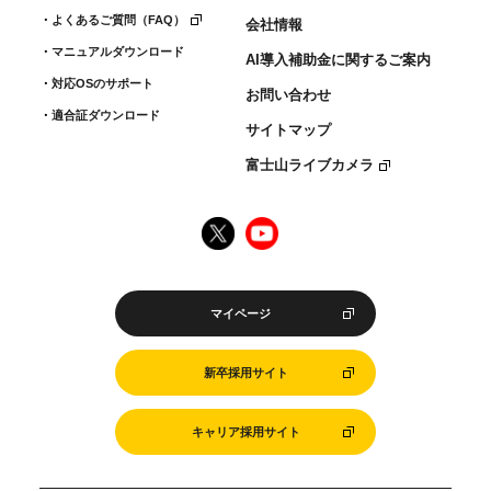
ンロードするため
よくあるご質問（FAQ）
会社情報
.製品やサービスの満足度向上に関するアンケートを
マニュアルダウンロード
AI導入補助金に関するご案内
実施するため
対応OSのサポート
お問い合わせ
.ご契約サービスの利用登録及び権限の設定、変更、
適合証ダウンロード
削除等をサポートするため
サイトマップ
富士山ライブカメラ
個人情報の管理
当社は以下の体制で個人情報を管理します。
個人情報保護法やガイドラインに従って必要な社内
体制を整備し、従業者に対して個人情報の適切な取
マイページ
扱い等についての教育を行い、その保護に万全を期
すよう努めます。
新卒採用サイト
個人情報の利用を業務上必要な従業者だけに制限
し、個人情報が含まれる媒体などの保管・管理など
キャリア採用サイト
に関する規則を作り、個人情報保護のための予防措
置を講じます。