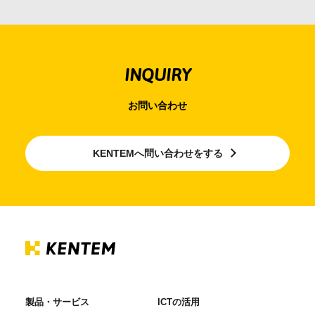
けるよう、管理、運営ならびに以下のとおり定め、従
業員及び関係者に周知徹底を図り、これまで以上に個
人情報保護に努めます。
INQUIRY
個人情報に関する法令等の遵守
お問い合わせ
当社は個人情報に関する法令及びその他の規範を遵守
します。
KENTEMへ問い合わせをする
個人情報の収集
当社は、お客様の個人情報について、利用目的の達成
に必要な範囲内で適正に取得し、利用いたします。
個人情報の利用目的について
当社はお客様のお名前・ご住所・電話番号・メールア
ドレスなどの個人情報及び、当社との取引状況等の情
製品・サービス
ICTの活用
報を下記の目的で利用いたします。