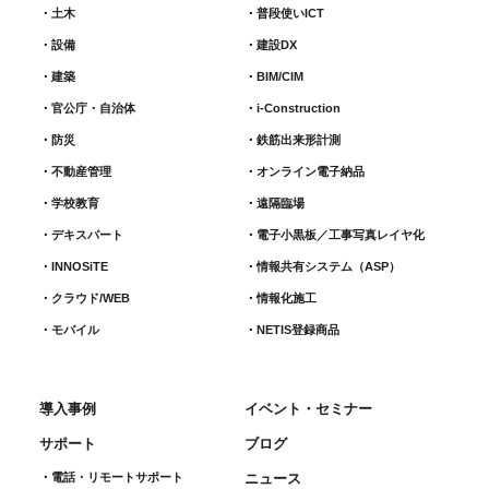
土木
普段使いICT
当社のサービスを提供するため
設備
建設DX
製品やサービスの注文内容の確認、納期・発送・代
建築
BIM/CIM
金請求方法等の連絡においてお客様とご連絡をとる
官公庁・自治体
i-Construction
ため
防災
鉄筋出来形計測​
ご購入製品の修理の為にお預かりした製品のご発送
不動産管理
オンライン電子納品
のため
学校教育
遠隔臨場
当社が実施又は協賛する各種キャンペーンやイベン
ト・セミナーに関する各種サービスをお知らせする
デキスパート
電子小黒板／工事写真レイヤ化
ため
INNOSiTE
情報共有システム（ASP）
製品やサービスのバージョンアップ等に関する情報
クラウド/WEB
情報化施工
をお知らせするため
モバイル
NETIS登録商品
新製品や新サービスに関する情報、その他当社に関
する情報をお知らせするため
いただいたお問い合わせに対する回答を行うため
導入事例
イベント・セミナー
製品やサービスのご購入に対するお礼状発送を行う
サポート
ブログ
ため
電話・リモートサポート
ニュース
ご購入製品や製品マニュアルをマイページからダウ