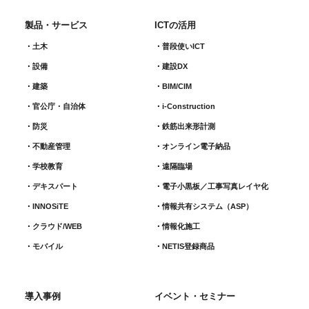
製品・サービス
ICTの活用
土木
普段使いICT
設備
建設DX
建築
BIM/CIM
官公庁・自治体
i-Construction
防災
鉄筋出来形計測​
不動産管理
オンライン電子納品
学校教育
遠隔臨場
デキスパート
電子小黒板／工事写真レイヤ化
INNOSiTE
情報共有システム（ASP）
クラウド/WEB
情報化施工
モバイル
NETIS登録商品
導入事例
イベント・セミナー