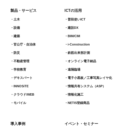
製品・サービス
ICTの活用
土木
普段使いICT
設備
建設DX
建築
BIM/CIM
官公庁・自治体
i-Construction
防災
鉄筋出来形計測​
不動産管理
オンライン電子納品
学校教育
遠隔臨場
デキスパート
電子小黒板／工事写真レイヤ化
INNOSiTE
情報共有システム（ASP）
クラウド/WEB
情報化施工
モバイル
NETIS登録商品
導入事例
イベント・セミナー