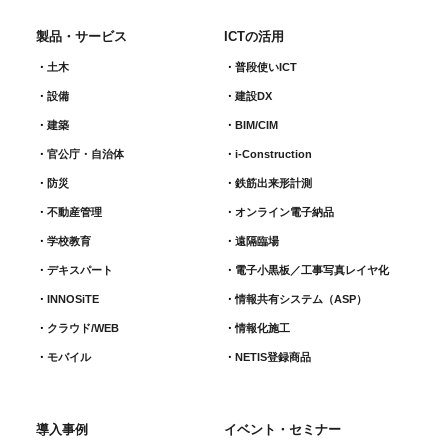
製品・サービス
ICTの活用
土木
普段使いICT
設備
建設DX
建築
BIM/CIM
官公庁・自治体
i-Construction
防災
鉄筋出来形計測​
不動産管理
オンライン電子納品
学校教育
遠隔臨場
デキスパート
電子小黒板／工事写真レイヤ化
INNOSiTE
情報共有システム（ASP）
クラウド/WEB
情報化施工
モバイル
NETIS登録商品
導入事例
イベント・セミナー