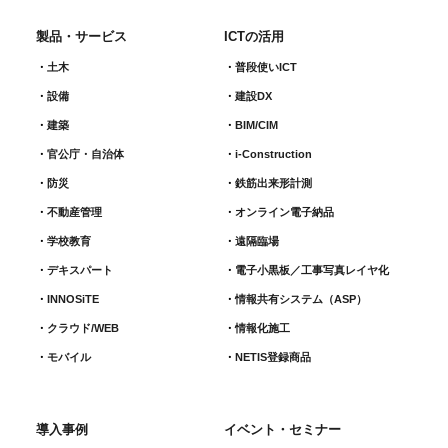
製品・サービス
ICTの活用
土木
普段使いICT
設備
建設DX
建築
BIM/CIM
官公庁・自治体
i-Construction
防災
鉄筋出来形計測​
不動産管理
オンライン電子納品
学校教育
遠隔臨場
デキスパート
電子小黒板／工事写真レイヤ化
INNOSiTE
情報共有システム（ASP）
クラウド/WEB
情報化施工
モバイル
NETIS登録商品
導入事例
イベント・セミナー