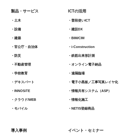
製品・サービス
ICTの活用
土木
普段使いICT
設備
建設DX
建築
BIM/CIM
官公庁・自治体
i-Construction
防災
鉄筋出来形計測​
不動産管理
オンライン電子納品
学校教育
遠隔臨場
デキスパート
電子小黒板／工事写真レイヤ化
INNOSiTE
情報共有システム（ASP）
クラウド/WEB
情報化施工
モバイル
NETIS登録商品
導入事例
イベント・セミナー